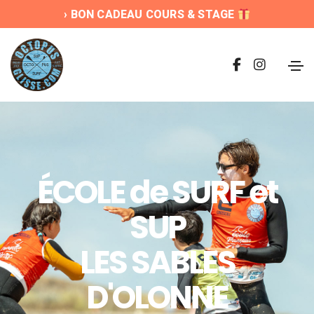
› BON CADEAU COURS & STAGE
ÉCOLE de SURF et
SUP
LES SABLES
D'OLONNE