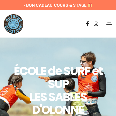
› BON CADEAU COURS & STAGE
ÉCOLE de SURF et
SUP
LES SABLES
D'OLONNE