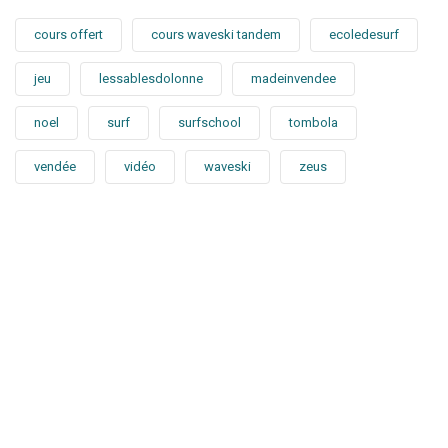
cours offert
cours waveski tandem
ecoledesurf
jeu
lessablesdolonne
madeinvendee
noel
surf
surfschool
tombola
vendée
vidéo
waveski
zeus