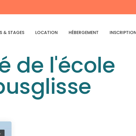
S & STAGES
LOCATION
HÉBERGEMENT
INSCRIPTIO
é de l'école
usglisse
é