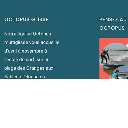
OCTOPUS GLISSE
PENSEZ AU
OCTOPUS
Notre équipe Octopus
multiglisse vous accueille
d’avril à novembre à
l’école de surf, sur la
plage des Granges aux
Sables d’Olonne en
Vendée (85). Suivez-nous
sur les réseaux :) À
bientôt dans l’eau !