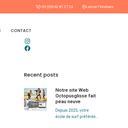
+33 (0)6 62 81 27 24
Lancer l'itinéraire
N
CONTACT
Recent posts
Notre site Web
Octopusglisse fait
peau neuve
Depuis 2025, votre
école de surf préférée...