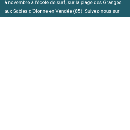
à novembre à l’école de surf, sur la plage des Granges
aux Sables d’Olonne en Vendée (85). Suivez-nous sur
les réseaux :) À bientôt dans l’eau !
PENSEZ AU CHÈQUE CADEAU OCTOPUS