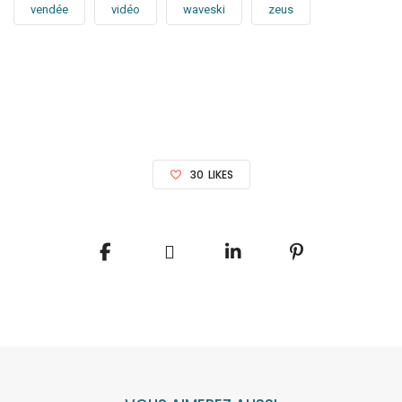
vendée
vidéo
waveski
zeus
30
LIKES