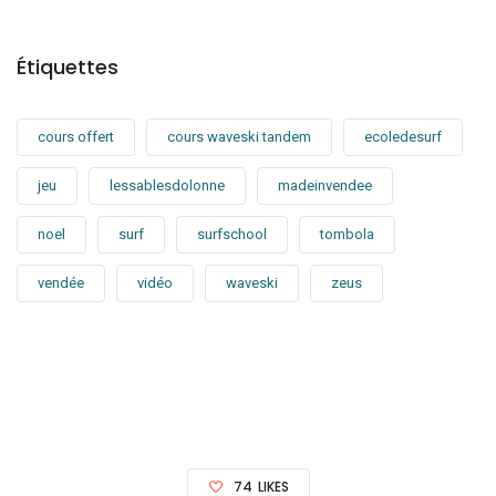
Étiquettes
cours offert
cours waveski tandem
ecoledesurf
jeu
lessablesdolonne
madeinvendee
noel
surf
surfschool
tombola
vendée
vidéo
waveski
zeus
74
LIKES